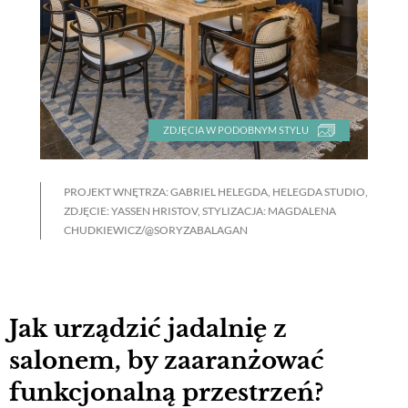
ZDJĘCIA W PODOBNYM STYLU
PROJEKT WNĘTRZA: GABRIEL HELEGDA, HELEGDA STUDIO,
ZDJĘCIE: YASSEN HRISTOV, STYLIZACJA: MAGDALENA
CHUDKIEWICZ/@SORYZABALAGAN
Jak urządzić jadalnię z
salonem, by zaaranżować
funkcjonalną przestrzeń?