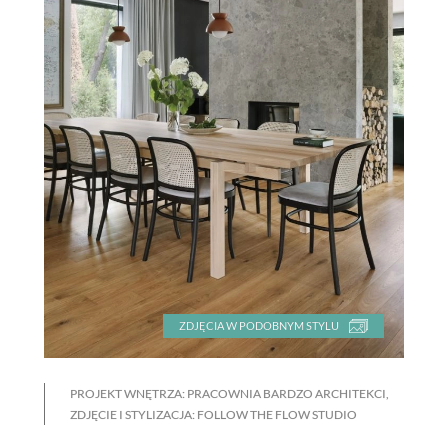
ZDJĘCIA W PODOBNYM STYLU
PROJEKT WNĘTRZA: PRACOWNIA BARDZO ARCHITEKCI,
ZDJĘCIE I STYLIZACJA: FOLLOW THE FLOW STUDIO