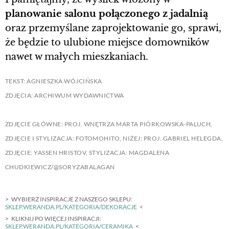
planowanie salonu połączonego z jadalnią
oraz przemyślane zaprojektowanie go, sprawi,
że będzie to ulubione miejsce domowników
nawet w małych mieszkaniach.
TEKST: AGNIESZKA WÓJCIŃSKA
ZDJĘCIA: ARCHIWUM WYDAWNICTWA
ZDJĘCIE GŁÓWNE: PROJ. WNĘTRZA MARTA PIÓRKOWSKA-PALUCH,
ZDJĘCIE I STYLIZACJA: FOTOMOHITO, NIŻEJ: PROJ. GABRIEL HELEGDA,
ZDJĘCIE: YASSEN HRISTOV, STYLIZACJA: MAGDALENA
CHUDKIEWICZ/@SORYZABALAGAN
WYBIERZ INSPIRACJE Z NASZEGO SKLEPU:
SKLEP.WERANDA.PL/KATEGORIA/DEKORACJE
KLIKNIJ PO WIĘCEJ INSPIRACJI:
SKLEP.WERANDA.PL/KATEGORIA/CERAMIKA