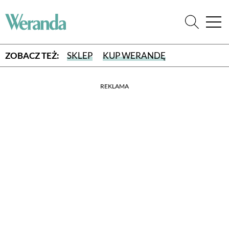
ZOBACZ TEŻ:
SKLEP
KUP WERANDĘ
REKLAMA
WYBIERZ TYP WYDANIA
WYDANIE DRUKOWANE
aktualny numer z dostawą do domu
E-WYDANIE PDF
przeglądaj bezpośrednio na Twoim komputerze lub urządzeniu
mobilnym