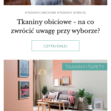
HOL I PRZEDPOKÓJ
TKANINY OBICIOWE
TKANINY
OBICIA
Tkaniny obiciowe - na co
JAK TO URZĄDZIĆ?
zwrócić uwagę przy wyborze?
DEKORACJE
CZYTAJ DALEJ
ARANŻACJE OKIEN
TKANINY I TAPETY
RTV I AGD
TKANINY I TAPETY