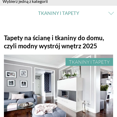
Wybierz jedną z kategorii
TKANINY I TAPETY
SALON
Tapety na ścianę i tkaniny do domu,
czyli modny wystrój wnętrz 2025
KUCHNIA
TKANINY I TAPETY
JADALNIA
ŁAZIENKA
SYPIALNIA
POKÓJ DZIECKA