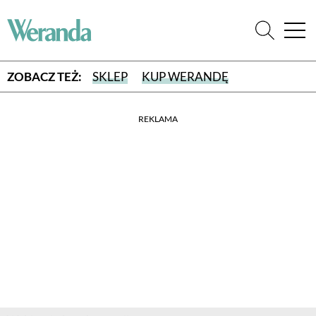
ZOBACZ TEŻ:
SKLEP
KUP WERANDĘ
REKLAMA
WYBIERZ TYP WYDANIA
WYDANIE DRUKOWANE
aktualny numer z dostawą do domu
E-WYDANIE PDF
przeglądaj bezpośrednio na Twoim komputerze lub urządzeniu
mobilnym