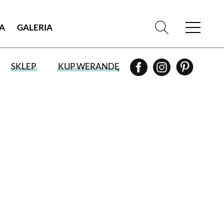
IA
GALERIA
SKLEP
KUP WERANDĘ
WYBIERZ TYP WYDANIA
WYDANIE DRUKOWANE
aktualny numer z dostawą do domu
E-WYDANIE PDF
przeglądaj bezpośrednio na Twoim
komputerze lub urządzeniu mobilnym