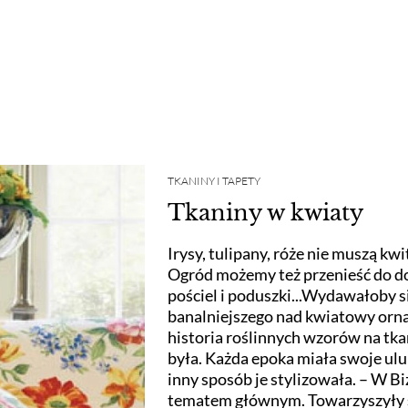
TKANINY I TAPETY
Tkaniny w kwiaty
Irysy, tulipany, róże nie muszą kwi
Ogród możemy też przenieść do do
pościel i poduszki...Wydawałoby si
banalniejszego nad kwiatowy or
historia roślinnych wzorów na tka
była. Każda epoka miała swoje ulu
inny sposób je stylizowała. – W B
tematem głównym. Towarzyszyły