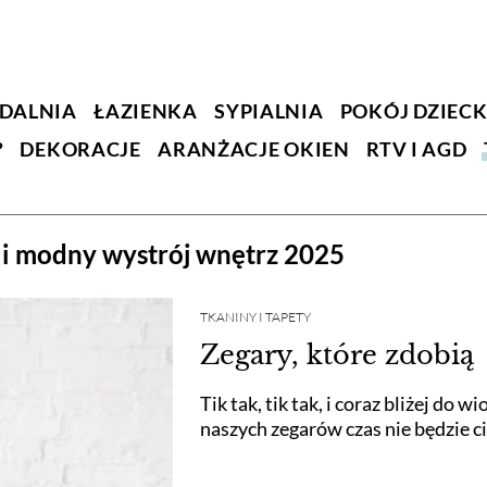
DALNIA
ŁAZIENKA
SYPIALNIA
POKÓJ DZIEC
?
DEKORACJE
ARANŻACJE OKIEN
RTV I AGD
yli modny wystrój wnętrz 2025
TKANINY I TAPETY
Zegary, które zdobią
Tik tak, tik tak, i coraz bliżej do
naszych zegarów czas nie będzie ci