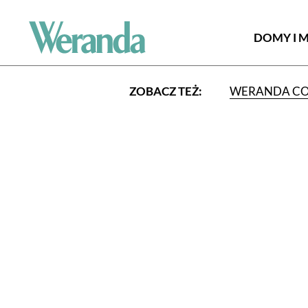
DOMY I 
ZOBACZ TEŻ:
WERANDA C