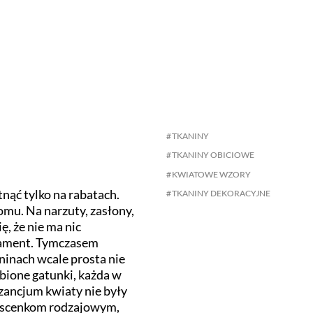
TKANINY
TKANINY OBICIOWE
KWIATOWE WZORY
tnąć tylko na rabatach.
TKANINY DEKORACYJNE
mu. Na narzuty, zasłony,
ę, że nie ma nic
nament. Tymczasem
ninach wcale prosta nie
bione gatunki, każda w
izancjum kwiaty nie były
 scenkom rodzajowym,