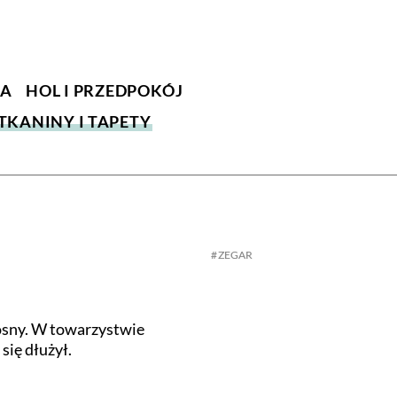
KA
HOL I PRZEDPOKÓJ
TKANINY I TAPETY
ZEGAR
 wiosny. W towarzystwie
 się dłużył.