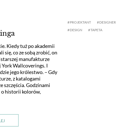
PROJEKTANT
DESIGNER
DESIGN
TAPETA
inga
ie. Kiedy tuż po akademii
 się, co ze sobą zrobić, on
ajstarszej manufakturze
 York Wallcoverings. I
dzie jego królestwo. – Gdy
urze, z katalogami
ze szczęścia. Godzinami
o historii kolorów,
LEJ