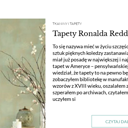
TKANINY I TAPETY
Tapety Ronalda Redd
To się nazywa mieć w życiu szczęśc
sztuk pięknych koledzy zastanawiali
miał już posadę w największej i n
tapet w Ameryce – pensylwańskiej
wiedział, że tapety to na pewno bę
zobaczyłem bibliotekę w manufakt
wzorów z XVIII wieku, oszalałem 
szperałem po archiwach, czytałem 
uczyłem si
CZYTAJ DA