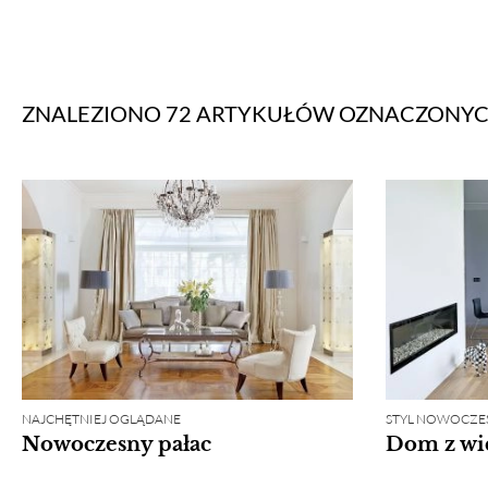
ZNALEZIONO 72 ARTYKUŁÓW
OZNACZONY
NAJCHĘTNIEJ OGLĄDANE
STYL NOWOCZE
Nowoczesny pałac
Dom z wi