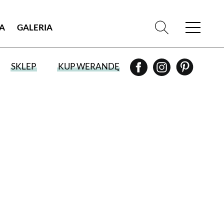
IA
GALERIA
SKLEP
KUP WERANDĘ
WYBIERZ TYP WYDANIA
WYDANIE DRUKOWANE
aktualny numer z dostawą do domu
E-WYDANIE PDF
przeglądaj bezpośrednio na Twoim
komputerze lub urządzeniu mobilnym