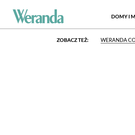
DOMY I 
ZOBACZ TEŻ:
WERANDA C