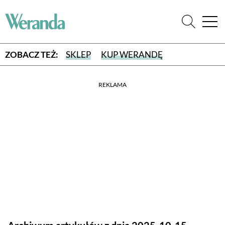
ZOBACZ TEŻ:
SKLEP
KUP WERANDĘ
REKLAMA
WYBIERZ TYP WYDANIA
WYDANIE DRUKOWANE
aktualny numer z dostawą do domu
E-WYDANIE PDF
przeglądaj bezpośrednio na Twoim komputerze lub urządzeniu
mobilnym