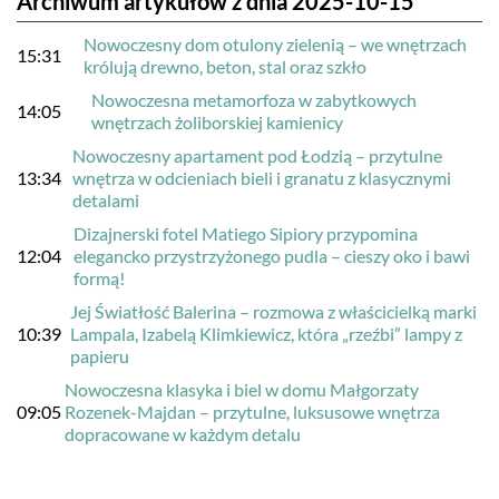
Archiwum artykułów z dnia 2025-10-15
Nowoczesny dom otulony zielenią – we wnętrzach
15:31
królują drewno, beton, stal oraz szkło
Nowoczesna metamorfoza w zabytkowych
14:05
wnętrzach żoliborskiej kamienicy
Nowoczesny apartament pod Łodzią – przytulne
13:34
wnętrza w odcieniach bieli i granatu z klasycznymi
detalami
Dizajnerski fotel Matiego Sipiory przypomina
12:04
elegancko przystrzyżonego pudla – cieszy oko i bawi
formą!
Jej Światłość Balerina – rozmowa z właścicielką marki
10:39
Lampala, Izabelą Klimkiewicz, która „rzeźbi” lampy z
papieru
Nowoczesna klasyka i biel w domu Małgorzaty
09:05
Rozenek-Majdan – przytulne, luksusowe wnętrza
dopracowane w każdym detalu