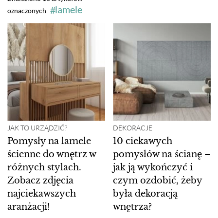
lamele
oznaczonych
JAK TO URZĄDZIĆ?
DEKORACJE
Pomysły na lamele
10 ciekawych
ścienne do wnętrz w
pomysłów na ścianę –
różnych stylach.
jak ją wykończyć i
Zobacz zdjęcia
czym ozdobić, żeby
najciekawszych
była dekoracją
aranżacji!
wnętrza?