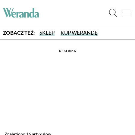
ZOBACZ TEŻ:
SKLEP
KUP WERANDĘ
REKLAMA
WYBIERZ TYP WYDANIA
WYDANIE DRUKOWANE
aktualny numer z dostawą do domu
E-WYDANIE PDF
przeglądaj bezpośrednio na Twoim komputerze lub urządzeniu
mobilnym
Znaleziono 16 artykułów