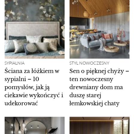
SYPIALNIA
STYL NOWOCZESNY
Ściana za łóżkiem w
Sen o pięknej chyży –
sypialni – 10
ten nowoczesny
pomysłów, jak ją
drewniany dom ma
ciekawie wykończyć i
duszę starej
udekorować
łemkowskiej chaty