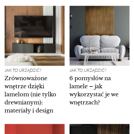
JAK TO URZĄDZIĆ?
JAK TO URZĄDZIĆ?
Zrównoważone
6 pomysłów na
wnętrze dzięki
lamele – jak
lamelom (nie tylko
wykorzystać je we
drewnianym):
wnętrzach?
materiały i design