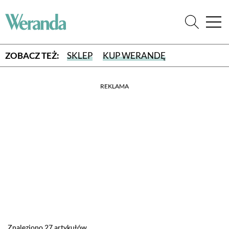
ZOBACZ TEŻ:
SKLEP
KUP WERANDĘ
REKLAMA
WYBIERZ TYP WYDANIA
WYDANIE DRUKOWANE
aktualny numer z dostawą do domu
E-WYDANIE PDF
przeglądaj bezpośrednio na Twoim komputerze lub urządzeniu
mobilnym
Znaleziono 27 artykułów