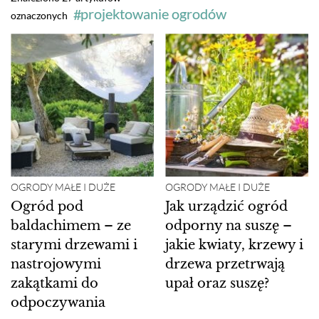
projektowanie ogrodów
oznaczonych
OGRODY MAŁE I DUŻE
OGRODY MAŁE I DUŻE
Ogród pod
Jak urządzić ogród
baldachimem – ze
odporny na suszę –
starymi drzewami i
jakie kwiaty, krzewy i
nastrojowymi
drzewa przetrwają
zakątkami do
upał oraz suszę?
odpoczywania