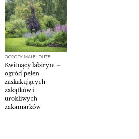
OGRODY MAŁE I DUŻE
Kwitnący labirynt –
ogród pełen
zaskakujących
zakątków i
urokliwych
zakamarków