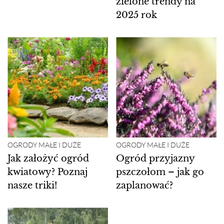
zielone trendy na
2025 rok
OGRODY MAŁE I DUŻE
OGRODY MAŁE I DUŻE
Jak założyć ogród
Ogród przyjazny
kwiatowy? Poznaj
pszczołom – jak go
nasze triki!
zaplanować?