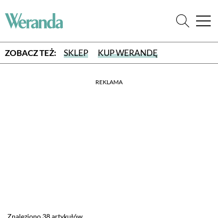
ZOBACZ TEŻ:
SKLEP
KUP WERANDĘ
REKLAMA
WYBIERZ TYP WYDANIA
WYDANIE DRUKOWANE
aktualny numer z dostawą do domu
E-WYDANIE PDF
przeglądaj bezpośrednio na Twoim komputerze lub urządzeniu
mobilnym
Znaleziono 38 artykułów