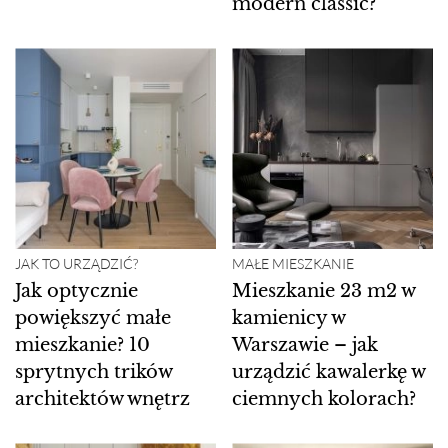
modern classic?
JAK TO URZĄDZIĆ?
MAŁE MIESZKANIE
Jak optycznie
Mieszkanie 23 m2 w
powiększyć małe
kamienicy w
mieszkanie? 10
Warszawie – jak
sprytnych trików
urządzić kawalerkę w
architektów wnętrz
ciemnych kolorach?