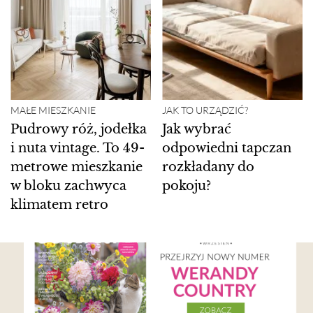
MAŁE MIESZKANIE
JAK TO URZĄDZIĆ?
Pudrowy róż, jodełka
Jak wybrać
i nuta vintage. To 49-
odpowiedni tapczan
metrowe mieszkanie
rozkładany do
w bloku zachwyca
pokoju?
klimatem retro