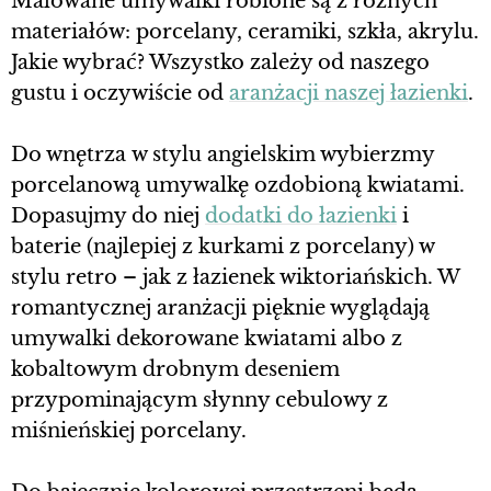
Malowane umywalki robione są z rożnych
materiałów: porcelany, ceramiki, szkła, akrylu.
Jakie wybrać? Wszystko zależy od naszego
gustu i oczywiście od
aranżacji naszej łazienki
.
Do wnętrza w stylu angielskim wybierzmy
porcelanową umywalkę ozdobioną kwiatami.
Dopasujmy do niej
dodatki do łazienki
i
baterie (najlepiej z kurkami z porcelany) w
stylu retro – jak z łazienek wiktoriańskich. W
romantycznej aranżacji pięknie wyglądają
umywalki dekorowane kwiatami albo z
kobaltowym drobnym deseniem
przypominającym słynny cebulowy z
miśnieńskiej porcelany.