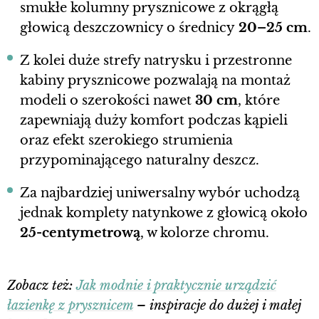
smukłe kolumny prysznicowe z okrągłą
głowicą deszczownicy o średnicy
20–25 cm
.
Z kolei duże strefy natrysku i przestronne
kabiny prysznicowe pozwalają na montaż
modeli o szerokości nawet
30 cm
, które
zapewniają duży komfort podczas kąpieli
oraz efekt szerokiego strumienia
przypominającego naturalny deszcz.
Za najbardziej uniwersalny wybór uchodzą
jednak komplety natynkowe z głowicą około
25-centymetrową
, w kolorze chromu.
Zobacz też:
Jak modnie i praktycznie urządzić
łazienkę z prysznicem
– inspiracje do dużej i małej