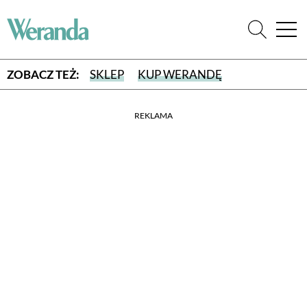
ZOBACZ TEŻ:
SKLEP
KUP WERANDĘ
REKLAMA
WYBIERZ TYP WYDANIA
WYDANIE DRUKOWANE
aktualny numer z dostawą do domu
E-WYDANIE PDF
przeglądaj bezpośrednio na Twoim komputerze lub urządzeniu
mobilnym