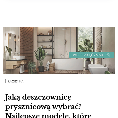
WIĘCEJ ZDJĘĆ Z SESJI
ŁAZIENKA
Jaką deszczownicę
prysznicową wybrać?
Najlepsze modele, które