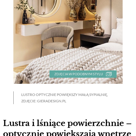
ZDJĘCIA W PODOBNYM STYLU
LUSTRO OPTYCZNIE POWIĘKSZY MAŁĄ SYPIALNIĘ,
ZDJĘCIE: GIERADESIGN.PL
Lustra i lśniące powierzchnie –
optycznie powiększają wnętrze