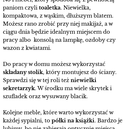
paniom czyli
toaletka
. Niewielka,
kompaktowa, z wąskim, dłuższym blatem.
Możesz rano zrobić przy niej makijaż, a w
ciągu dnia będzie idealnym miejscem do
pracy albo konsolą na lampkę, ozdoby czy
wazon z kwiatami.
Do pracy w domu możesz wykorzystać
składany stolik
, który montujesz do ściany.
Sprawdzi się w tej roli też
niewielki
sekretarzyk
. W środku ma wiele skrytek i
szufladek oraz wysuwany blacik.
Kolejne meble, które warto wykorzystać w
każdej sypialni, to
półki na książki
. Bardzo je
lubimy, bo nie zabierają optycznie miejsca.