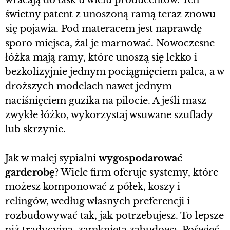
świetny patent z unoszoną ramą teraz znowu
się pojawia. Pod materacem jest naprawdę
sporo miejsca, żal je marnować. Nowoczesne
łóżka mają ramy, które unoszą się lekko i
bezkolizyjnie jednym pociągnięciem palca, a w
droższych modelach nawet jednym
naciśnięciem guzika na pilocie. A jeśli masz
zwykłe łóżko, wykorzystaj wsuwane szuflady
lub skrzynie.
Jak w małej sypialni
wygospodarować
garderobę
? Wiele firm oferuje systemy, które
możesz komponować z półek, koszy i
relingów, według własnych preferencji i
rozbudowywać tak, jak potrzebujesz. To lepsze
niż tradycyjna, zamknięta zabudowa. Poświęć