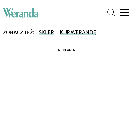
ZOBACZ TEŻ:
SKLEP
KUP WERANDĘ
REKLAMA
WYBIERZ TYP WYDANIA
WYDANIE DRUKOWANE
aktualny numer z dostawą do domu
E-WYDANIE PDF
przeglądaj bezpośrednio na Twoim komputerze lub urządzeniu
mobilnym