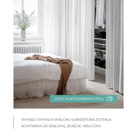
ZDJĘCIA W PODOBNYM STYLU
W MAŁEJ SYPIALNI W BLOKU GARDEROBA ZOSTAŁA
SCHOWANA ZA ZASŁONĄ, ZDJĘCIE: IKEA.COM