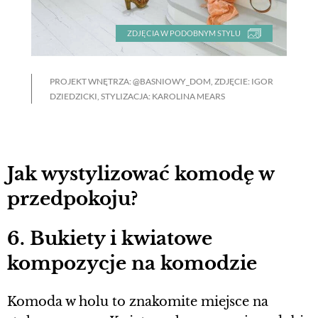
ZDJĘCIA W PODOBNYM STYLU
PROJEKT WNĘTRZA: @BASNIOWY_DOM, ZDJĘCIE: IGOR
DZIEDZICKI, STYLIZACJA: KAROLINA MEARS
Jak wystylizować komodę w
przedpokoju?
6. Bukiety i kwiatowe
kompozycje na komodzie
Komoda w holu to znakomite miejsce na