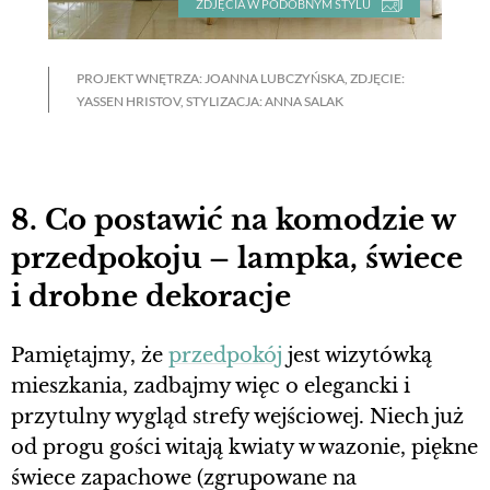
ZDJĘCIA W PODOBNYM STYLU
PROJEKT WNĘTRZA: JOANNA LUBCZYŃSKA, ZDJĘCIE:
YASSEN HRISTOV, STYLIZACJA: ANNA SALAK
8. Co postawić na komodzie w
przedpokoju – lampka, świece
i drobne dekoracje
Pamiętajmy, że
przedpokój
jest wizytówką
mieszkania, zadbajmy więc o elegancki i
przytulny wygląd strefy wejściowej. Niech już
od progu gości witają kwiaty w wazonie, piękne
świece zapachowe (zgrupowane na