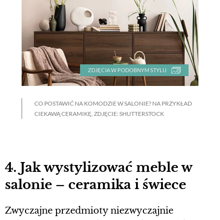
ZDJĘCIA W PODOBNYM STYLU
CO POSTAWIĆ NA KOMODZIE W SALONIE? NA PRZYKŁAD
CIEKAWĄ CERAMIKĘ, ZDJĘCIE: SHUTTERSTOCK
4. Jak wystylizować meble w
salonie – ceramika i świece
Zwyczajne przedmioty niezwyczajnie