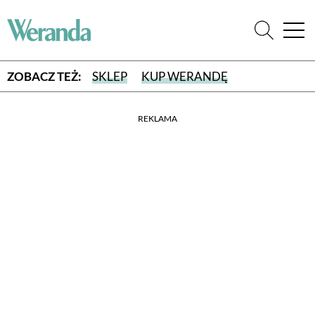
ZOBACZ TEŻ:
SKLEP
KUP WERANDĘ
REKLAMA
WYBIERZ TYP WYDANIA
WYDANIE DRUKOWANE
aktualny numer z dostawą do domu
E-WYDANIE PDF
przeglądaj bezpośrednio na Twoim komputerze lub urządzeniu
mobilnym