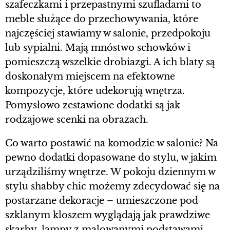
szafeczkami i przepastnymi szufladami to
meble służące do przechowywania, które
najczęściej stawiamy w salonie, przedpokoju
lub sypialni. Mają mnóstwo schowków i
pomieszczą wszelkie drobiazgi. A ich blaty są
doskonałym miejscem na efektowne
kompozycje, które udekorują wnętrza.
Pomysłowo zestawione dodatki są jak
rodzajowe scenki na obrazach.
Co warto postawić na komodzie w salonie? Na
pewno dodatki dopasowane do stylu, w jakim
urządziliśmy wnętrze. W pokoju dziennym w
stylu shabby chic możemy zdecydować się na
postarzane dekoracje – umieszczone pod
szklanym kloszem wyglądają jak prawdziwe
skarby, lampy z malowanymi podstawami,