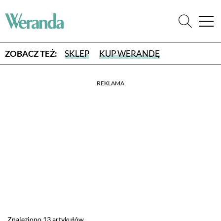
ZOBACZ TEŻ:
SKLEP
KUP WERANDĘ
REKLAMA
WYBIERZ TYP WYDANIA
WYDANIE DRUKOWANE
aktualny numer z dostawą do domu
E-WYDANIE PDF
przeglądaj bezpośrednio na Twoim komputerze lub urządzeniu
mobilnym
Znaleziono 13 artykułów