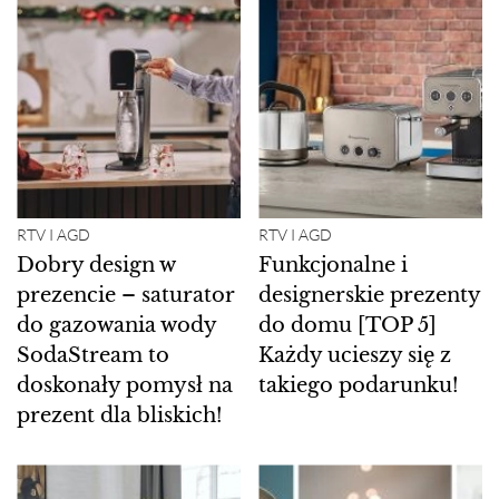
RTV I AGD
RTV I AGD
Dobry design w
Funkcjonalne i
prezencie – saturator
designerskie prezenty
do gazowania wody
do domu [TOP 5]
SodaStream to
Każdy ucieszy się z
doskonały pomysł na
takiego podarunku!
prezent dla bliskich!