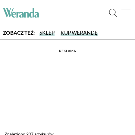
ZOBACZ TEŻ:
SKLEP
KUP WERANDĘ
REKLAMA
WYBIERZ TYP WYDANIA
WYDANIE DRUKOWANE
aktualny numer z dostawą do domu
E-WYDANIE PDF
przeglądaj bezpośrednio na Twoim komputerze lub urządzeniu
mobilnym
Znaleziono 207 artykułów