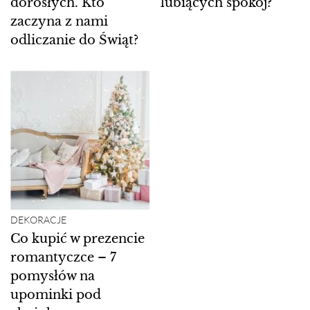
dorosłych. Kto
lubiących spokój?
zaczyna z nami
odliczanie do Świąt?
DEKORACJE
Co kupić w prezencie
romantyczce – 7
pomysłów na
upominki pod