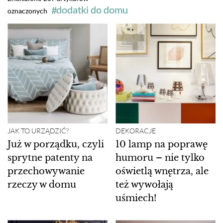
dodatki do domu
oznaczonych
JAK TO URZĄDZIĆ?
DEKORACJE
Już w porządku, czyli
10 lamp na poprawę
sprytne patenty na
humoru – nie tylko
przechowywanie
oświetlą wnętrza, ale
rzeczy w domu
też wywołają
uśmiech!