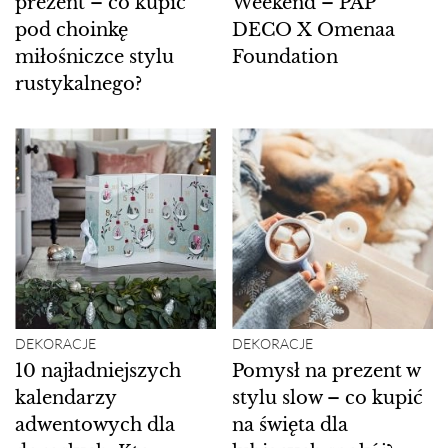
prezent – co kupić
Weekend – PAP
pod choinkę
DECO X Omenaa
miłośniczce stylu
Foundation
rustykalnego?
DEKORACJE
DEKORACJE
10 najładniejszych
Pomysł na prezent w
kalendarzy
stylu slow – co kupić
adwentowych dla
na święta dla