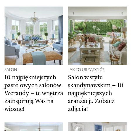
SALON
JAK TO URZĄDZIĆ?
10 najpiękniejszych
Salon w stylu
pastelowych salonów
skandynawskim – 10
Werandy – te wnętrza
najpiękniejszych
zainspirują Was na
aranżacji. Zobacz
wiosnę!
zdjęcia!