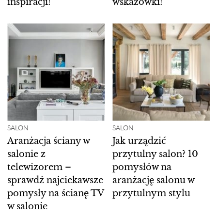
inspiracji!
wskazówki!
SALON
SALON
Aranżacja ściany w
Jak urządzić
salonie z
przytulny salon? 10
telewizorem –
pomysłów na
sprawdź najciekawsze
aranżację salonu w
pomysły na ścianę TV
przytulnym stylu
w salonie