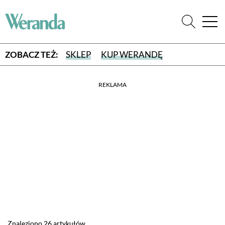
ZOBACZ TEŻ:
SKLEP
KUP WERANDĘ
REKLAMA
WYBIERZ TYP WYDANIA
WYDANIE DRUKOWANE
aktualny numer z dostawą do domu
E-WYDANIE PDF
przeglądaj bezpośrednio na Twoim komputerze lub urządzeniu
mobilnym
Znaleziono 26 artykułów