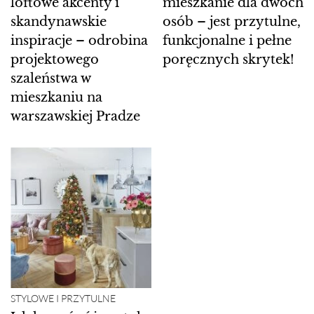
loftowe akcenty i
mieszkanie dla dwóch
skandynawskie
osób – jest przytulne,
inspiracje – odrobina
funkcjonalne i pełne
projektowego
poręcznych skrytek!
szaleństwa w
mieszkaniu na
warszawskiej Pradze
STYLOWE I PRZYTULNE