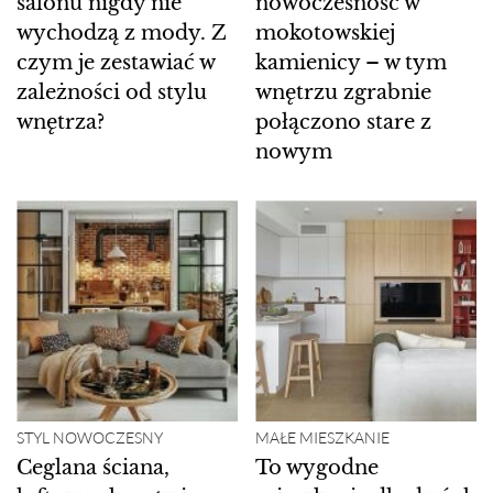
salonu nigdy nie
nowoczesność w
wychodzą z mody. Z
mokotowskiej
czym je zestawiać w
kamienicy – w tym
zależności od stylu
wnętrzu zgrabnie
wnętrza?
połączono stare z
nowym
STYL NOWOCZESNY
MAŁE MIESZKANIE
Ceglana ściana,
To wygodne