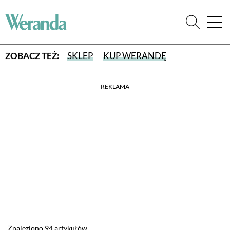
ZOBACZ TEŻ:
SKLEP
KUP WERANDĘ
REKLAMA
WYBIERZ TYP WYDANIA
WYDANIE DRUKOWANE
aktualny numer z dostawą do domu
E-WYDANIE PDF
przeglądaj bezpośrednio na Twoim komputerze lub urządzeniu
mobilnym
Znaleziono 94 artykułów