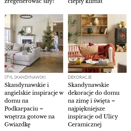
zregenerować siły!
ciepły klimat
STYL SKANDYNAWSKI
DEKORACJE
Skandynawskie i
Skandynawskie
angielskie inspiracje w
dekoracje do domu
domu na
na zimę i święta –
Podkarpaciu –
najpiękniejsze
wnętrza gotowe na
inspiracje od Ulicy
Gwiazdkę
Ceramicznej