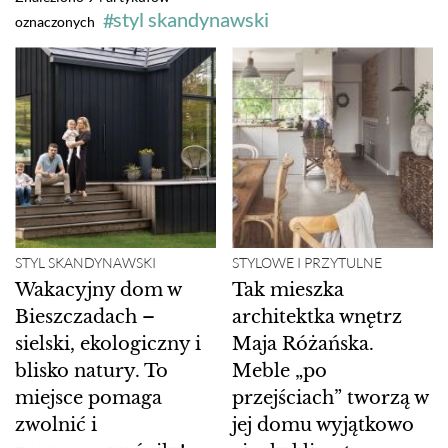
styl skandynawski
oznaczonych
STYL SKANDYNAWSKI
STYLOWE I PRZYTULNE
Wakacyjny dom w
Tak mieszka
Bieszczadach –
architektka wnętrz
sielski, ekologiczny i
Maja Różańska.
blisko natury. To
Meble „po
miejsce pomaga
przejściach” tworzą w
zwolnić i
jej domu wyjątkowo