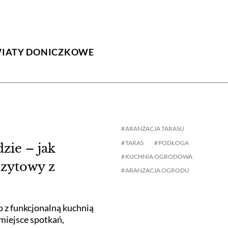
IATY DONICZKOWE
ARANŻACJA TARASU
TARAS
PODŁOGA
dzie – jak
KUCHNIA OGRODOWA
ozytowy z
ARANŻACJA OGRODU
 z funkcjonalną kuchnią
miejsce spotkań,