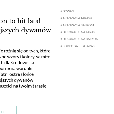
DYWAN
ARANŻACJA TARASU
n to hit lata!
ARANŻACJA BALKONU
ejszych dywanów
DEKORACJE NA TARAS
DEKORACJE NA BALKON
PODŁOGA
TARAS
e różnią się od tych, które
ne wzory i kolory, są miłe
ych dla środowiska
porne na warunki
atr i ostre słońce.
ejszych dywanów
agości na twoim tarasie
LEJ