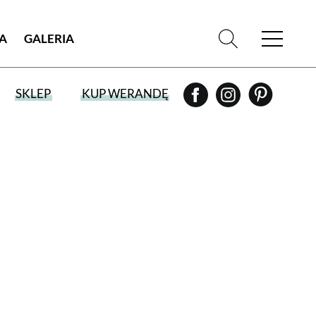
IA
GALERIA
SKLEP
KUP WERANDĘ
WYBIERZ TYP WYDANIA
WYDANIE DRUKOWANE
aktualny numer z dostawą do domu
E-WYDANIE PDF
przeglądaj bezpośrednio na Twoim
komputerze lub urządzeniu mobilnym