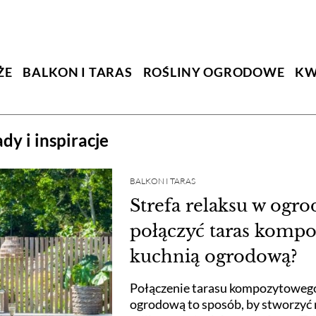
ŻE
BALKON I TARAS
ROŚLINY OGRODOWE
KW
dy i inspiracje
BALKON I TARAS
Strefa relaksu w ogro
połączyć taras komp
kuchnią ogrodową?
Połączenie tarasu kompozytowego
ogrodową to sposób, by stworzyć 