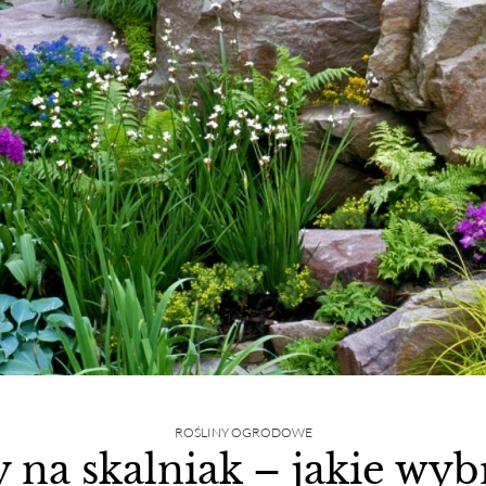
ROŚLINY OGRODOWE
 na skalniak – jakie wyb