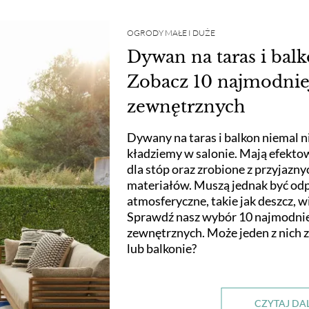
OGRODY MAŁE I DUŻE
Dywan na taras i balko
Zobacz 10 najmodni
zewnętrznych
Dywany na taras i balkon niemal ni
kładziemy w salonie. Mają efektow
dla stóp oraz zrobione z przyjazn
materiałów. Muszą jednak być od
atmosferyczne, takie jak deszcz, wi
Sprawdź nasz wybór 10 najmodni
zewnętrznych. Może jeden z nich z
lub balkonie?
CZYTAJ DA