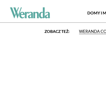
DOMY I 
ZOBACZ TEŻ:
WERANDA C