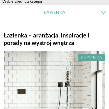
Wybierz jedną z kategorii
ŁAZIENKA
SALON
Łazienka – aranżacja, inspiracje i
porady na wystrój wnętrza
KUCHNIA
ŁAZIENKA
JADALNIA
ŁAZIENKA
SYPIALNIA
POKÓJ DZIECKA