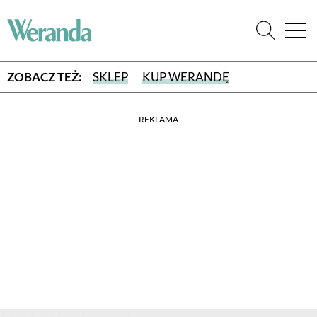
ZOBACZ TEŻ:
SKLEP
KUP WERANDĘ
REKLAMA
WYBIERZ TYP WYDANIA
WYDANIE DRUKOWANE
aktualny numer z dostawą do domu
E-WYDANIE PDF
przeglądaj bezpośrednio na Twoim komputerze lub urządzeniu
mobilnym