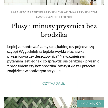
HOL I PRZEDPOKÓJ
ARANŻACJA ŁAZIENKI
PRYSZNIC
ŁAZIENKA Z PRYSZNICEM
WYPOSAŻENIE ŁAZIENKI
Plusy i minusy prysznica bez
JAK TO URZĄDZIĆ?
brodzika
DEKORACJE
Lepiej zamontować zamykaną kabinę czy pojedynczą
szybę? Wygodniejsza będzie zwykła słuchawka
prysznicowa czy deszczownica? Najważniejszym
ARANŻACJE OKIEN
pytaniem jest jednak, co sprawdzi się bardziej – prysznic
z brodzikiem czy bez brodzika? Wszystkie za i przeciw
znajdziesz w poniższym artykule.
RTV I AGD
CZYTAJ DALEJ
TKANINY I TAPETY
ŁAZIENKA