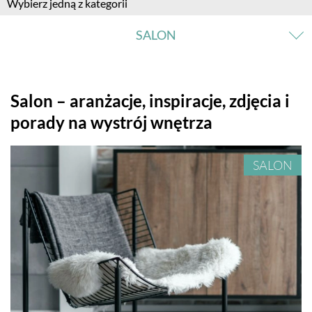
Wybierz jedną z kategorii
SALON
SALON
Salon – aranżacje, inspiracje, zdjęcia i
porady na wystrój wnętrza
KUCHNIA
SALON
JADALNIA
ŁAZIENKA
SYPIALNIA
POKÓJ DZIECKA