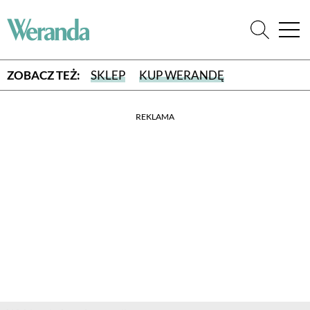
ZOBACZ TEŻ:
SKLEP
KUP WERANDĘ
REKLAMA
WYBIERZ TYP WYDANIA
WYDANIE DRUKOWANE
aktualny numer z dostawą do domu
E-WYDANIE PDF
przeglądaj bezpośrednio na Twoim komputerze lub urządzeniu
mobilnym