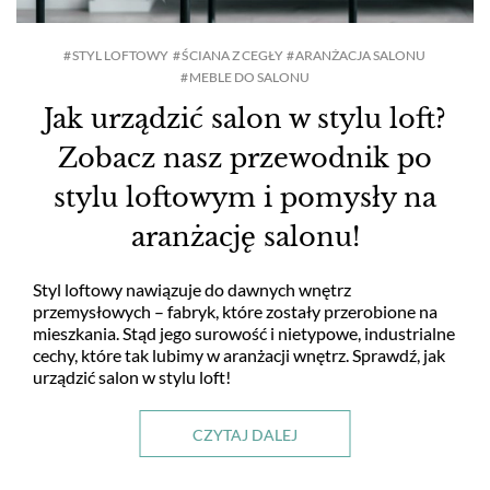
HOL I PRZEDPOKÓJ
STYL LOFTOWY
ŚCIANA Z CEGŁY
ARANŻACJA SALONU
MEBLE DO SALONU
Jak urządzić salon w stylu loft?
JAK TO URZĄDZIĆ?
Zobacz nasz przewodnik po
DEKORACJE
stylu loftowym i pomysły na
aranżację salonu!
ARANŻACJE OKIEN
Styl loftowy nawiązuje do dawnych wnętrz
przemysłowych – fabryk, które zostały przerobione na
RTV I AGD
mieszkania. Stąd jego surowość i nietypowe, industrialne
cechy, które tak lubimy w aranżacji wnętrz. Sprawdź, jak
urządzić salon w stylu loft!
TKANINY I TAPETY
CZYTAJ DALEJ