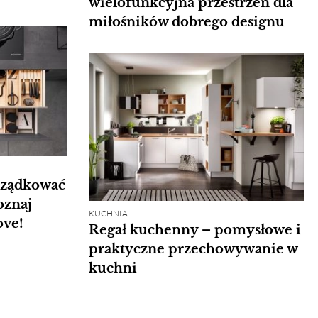
wielofunkcyjna przestrzeń dla
miłośników dobrego designu
rządkować
oznaj
KUCHNIA
ove!
Regał kuchenny – pomysłowe i
praktyczne przechowywanie w
kuchni