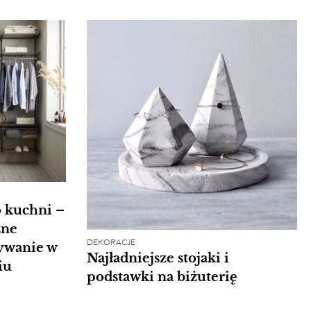
 kuchni –
zne
DEKORACJE
ywanie w
Najładniejsze stojaki i
iu
podstawki na biżuterię