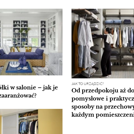
JAK TO URZĄDZIĆ?
ki w salonie – jak je
Od przedpokoju aż do
zaaranżować?
pomysłowe i praktyc
sposoby na przechow
każdym pomieszczen