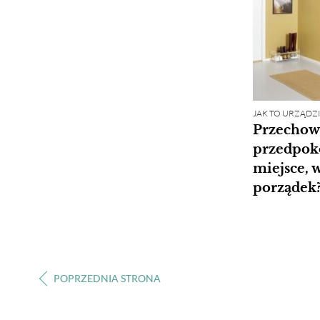
JAK TO URZĄDZI
Przechow
przedpoko
miejsce, 
porządek