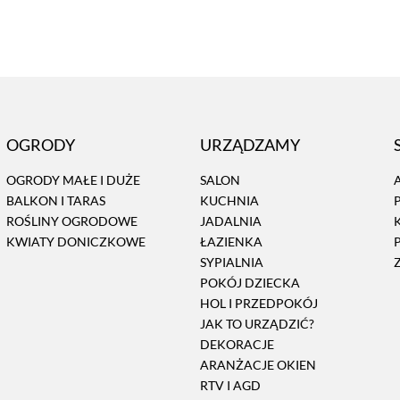
OGRODY
URZĄDZAMY
OGRODY MAŁE I DUŻE
SALON
BALKON I TARAS
KUCHNIA
ROŚLINY OGRODOWE
JADALNIA
KWIATY DONICZKOWE
ŁAZIENKA
SYPIALNIA
POKÓJ DZIECKA
HOL I PRZEDPOKÓJ
JAK TO URZĄDZIĆ?
DEKORACJE
ARANŻACJE OKIEN
RTV I AGD