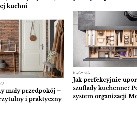
dej kuchni
KUCHNIA
Jak perfekcyjnie upo
Ć?
szuflady kuchenne? P
y mały przedpokój –
system organizacji M
rzytulny i praktyczny