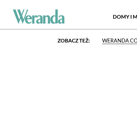
DOMY I 
ZOBACZ TEŻ:
WERANDA C