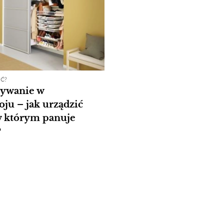
Ć?
ywanie w
ju – jak urządzić
w którym panuje
?