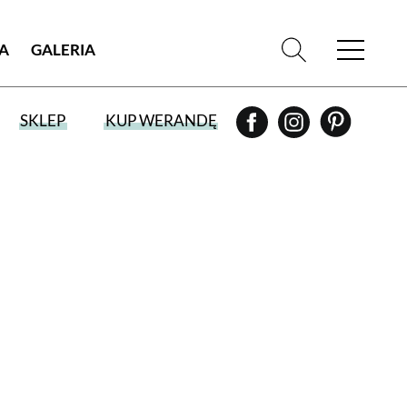
IA
GALERIA
SKLEP
KUP WERANDĘ
WYBIERZ TYP WYDANIA
WYDANIE DRUKOWANE
aktualny numer z dostawą do domu
E-WYDANIE PDF
przeglądaj bezpośrednio na Twoim
komputerze lub urządzeniu mobilnym