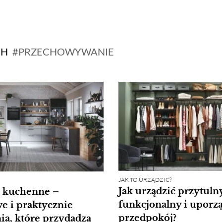
CH
PRZECHOWYWANIE
JAK TO URZĄDZIĆ?
Jak urządzić przytuln
a kuchenne –
funkcjonalny i upor
 i praktycznie
przedpokój?
ia, które przydadzą