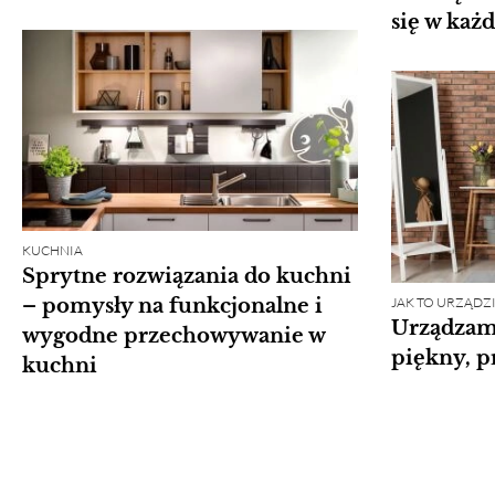
się w każ
KUCHNIA
Sprytne rozwiązania do kuchni
JAK TO URZĄDZI
– pomysły na funkcjonalne i
Urządzam
wygodne przechowywanie w
piękny, p
kuchni